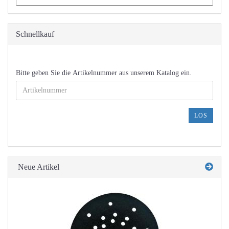
Schnellkauf
BITTE
Bitte geben Sie die Artikelnummer aus unserem Katalog ein.
GEBEN
SIE
DIE
ARTIKELNUMMER
LOS
AUS
UNSEREM
KATALOG
EIN.
Neue Artikel