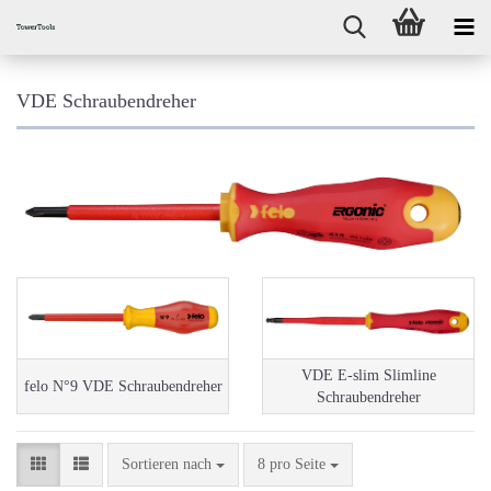
VDE Schraubendreher
VDE E-slim Slimline
felo N°9 VDE Schraubendreher
Schraubendreher
Sortieren nach
pro Seite
Sortieren nach
8 pro Seite