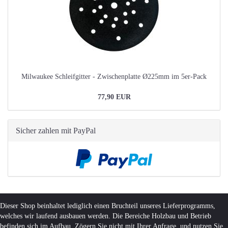
Milwaukee Schleifgitter - Zwischenplatte Ø225mm im 5er-Pack
77,90 EUR
Sicher zahlen mit PayPal
Dieser Shop beinhaltet lediglich einen Bruchteil unseres Lieferprogramms,
welches wir laufend ausbauen werden. Die Bereiche Holzbau und Betrieb
befinden sich im Aufbau. Zögern Sie nicht mit Ihrer Anfrage und nutzen Sie