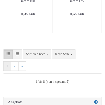
mm x 100
mm x 125
11,35 EUR
11,55 EUR
Sortieren nach
pro Seite
Sortieren nach
8 pro Seite
1
2
»
1
bis
8
(von insgesamt
9
)
Angebote