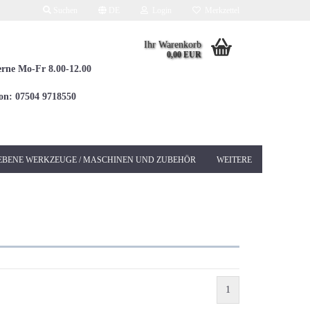
Suchen
DE
Login
Merkzettel
Ihr Warenkorb
0,00 EUR
erne Mo-Fr 8.00-12.00
fon: 07504 9718550
EBENE WERKZEUGE / MASCHINEN UND ZUBEHÖR
WEITERE
Elektrowerkzeuge 230V
Betonschleifer &
Sanierungsschleifer
Bohrhämmer / Kombi
SDS-MAX
1
Bohrhämmer / Kombi