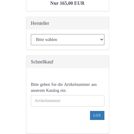
Nur 165,00 EUR
Hersteller
Schnellkauf
BITTE
Bitte geben Sie die Artikelnummer aus
GEBEN
unserem Katalog ein.
SIE
DIE
ARTIKELNUMMER
AUS
LOS
UNSEREM
KATALOG
EIN.