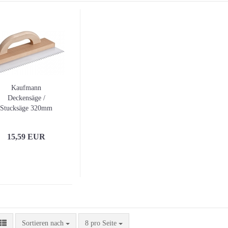
Kaufmann
Deckensäge /
Stucksäge 320mm
Zahnung 8mm
15,59 EUR
Sortieren nach
pro Seite
Sortieren nach
8 pro Seite