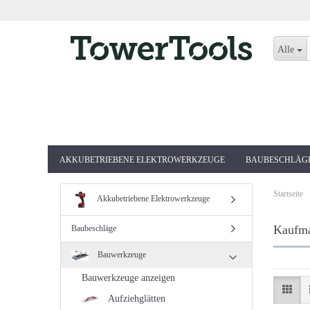
Alle
AKKUBETRIEBENE ELEKTROWERKZEUGE
BAUBESCHLÄG
Startseite
Akkubetriebene Elektrowerkzeuge
Kaufma
Baubeschläge
Bauwerkzeuge
Bauwerkzeuge anzeigen
Aufziehglätten