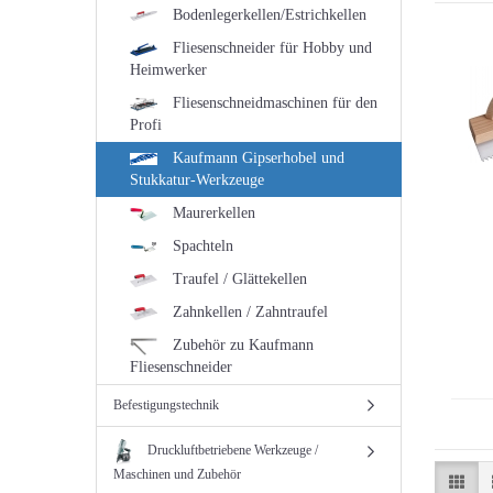
Bodenlegerkellen/Estrichkellen
Fliesenschneider für Hobby und
Heimwerker
Fliesenschneidmaschinen für den
Profi
Kaufmann Gipserhobel und
Stukkatur-Werkzeuge
Maurerkellen
Spachteln
Traufel / Glättekellen
Zahnkellen / Zahntraufel
Zubehör zu Kaufmann
Fliesenschneider
Befestigungstechnik
Druckluftbetriebene Werkzeuge /
Maschinen und Zubehör