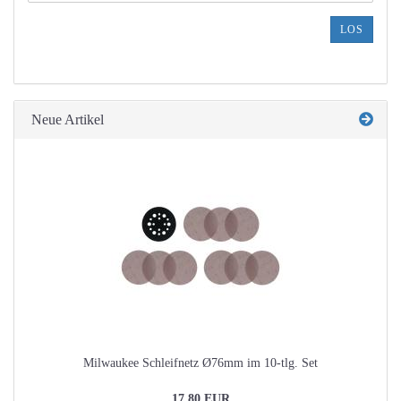
DIE
ARTIKELNUMMER
LOS
AUS
UNSEREM
KATALOG
EIN.
Neue Artikel
Milwaukee Schleifnetz Ø76mm im 10-tlg. Set
17,80 EUR