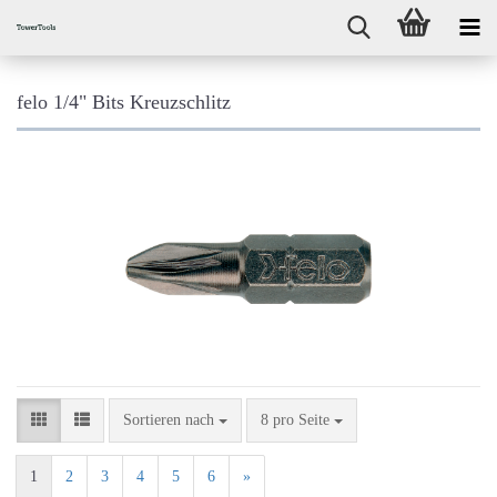
felo 1/4" Bits Kreuzschlitz
Sortieren nach
pro Seite
Sortieren nach
8 pro Seite
1
2
3
4
5
6
»