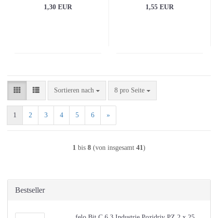
1,30 EUR
1,55 EUR
Sortieren nach
pro Seite
Sortieren nach
8 pro Seite
1
2
3
4
5
6
»
1
bis
8
(von insgesamt
41
)
Bestseller
felo Bit C 6,3 Industrie Pozidriv PZ 2 x 25