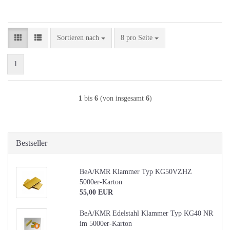
Sortieren nach
pro Seite
Sortieren nach
8 pro Seite
1
1
bis
6
(von insgesamt
6
)
Bestseller
BeA/KMR Klammer Typ KG50VZHZ
5000er-Karton
55,00 EUR
BeA/KMR Edelstahl Klammer Typ KG40 NR
im 5000er-Karton