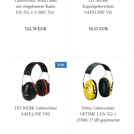
Gehörschutz WorkTunes
TECWERK
mit eingebautem Radio
Kapselgehörschutz
EN 352-1-3:2002 352-
SAFELINE VII
8:2008 32 dB 3M
122,70 EUR
19,55 EUR
TOP
TECWERK Gehörschutz
Peltor Gehörschutz
SAFELINE VIII
OPTIME I EN 352-1
(SNR) 27 dB gepolsterter
Kopfbügel weiche
Polsterung