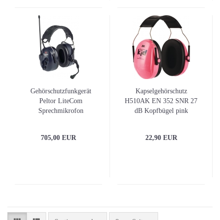
Gehörschutzfunkgerät
Kapselgehörschutz
Peltor LiteCom
H510AK EN 352 SNR 27
Sprechmikrofon
dB Kopfbügel pink
Nahbereichskommunikation
f.Kinder 3M
EN 352-1:2002 EN 352-
705,00 EUR
22,90 EUR
3:2002 32 dB 3M