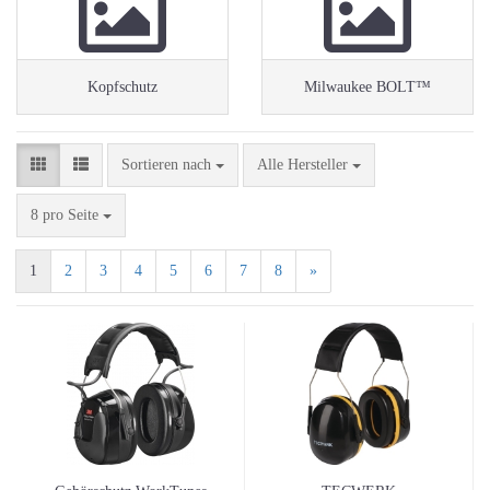
Kopfschutz
Milwaukee BOLT™
Sortieren nach
Sortieren nach
Alle Hersteller
pro Seite
8 pro Seite
1
2
3
4
5
6
7
8
»