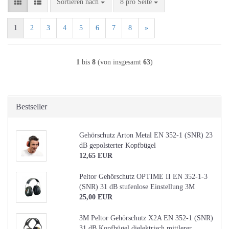
Sortieren nach
pro Seite
Sortieren nach
8 pro Seite
1
2
3
4
5
6
7
8
»
1
bis
8
(von insgesamt
63
)
Bestseller
Gehörschutz Arton Metal EN 352-1 (SNR) 23
dB gepolsterter Kopfbügel
12,65 EUR
Peltor Gehörschutz OPTIME II EN 352-1-3
(SNR) 31 dB stufenlose Einstellung 3M
25,00 EUR
3M Peltor Gehörschutz X2A EN 352-1 (SNR)
31 dB Kopfbügel dielektrisch mittlerer