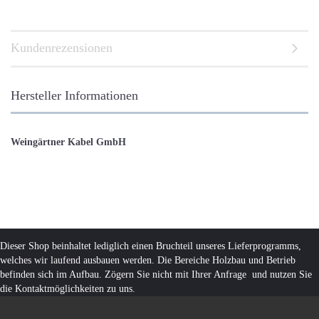
Kundenrezensionen
Hersteller Informationen
Weingärtner Kabel GmbH
Dieser Shop beinhaltet lediglich einen Bruchteil unseres Lieferprogramms,
welches wir laufend ausbauen werden. Die Bereiche Holzbau und Betrieb
befinden sich im Aufbau. Zögern Sie nicht mit Ihrer Anfrage und nutzen Sie
die Kontaktmöglichkeiten zu uns.