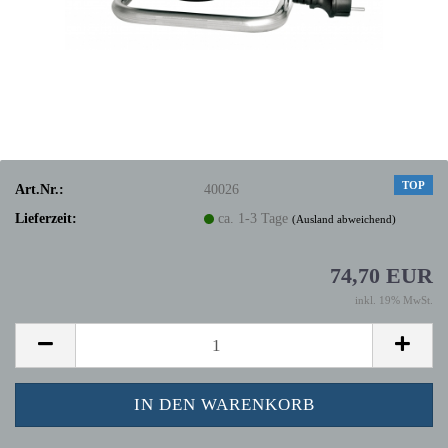
TOP
Art.Nr.:
40026
Lieferzeit:
ca. 1-3 Tage
(Ausland abweichend)
74,70 EUR
inkl. 19% MwSt.