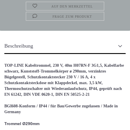
AUF DEN MERKZETTEL
FRAGE ZUM PRODUKT
Beschreibung
TOP-LINE Kabeltrommel, 230 V, 40m H07RN-F 3G1,5, Kabelfarbe
schwarz, Kunststoff-Trommelkörper ø 290mm, verzinktes
Bügelgestell, Schutzkontaktstecker 230 V / 16 A, 4 x
Schutzkontaktsteckdose mit Klappdeckel, max. 3,5 kW,
Thermoschutzschalter mit Wiederanlaufschutz, IP44, geprüft nach
EN 61242, DIN VDE 0620-1, DIN EN 50525-2-21
BGI608-Konform / IP44 / für Bau/Gewerbe zugelassen / Made in
Germany
Trommel Ø290mm