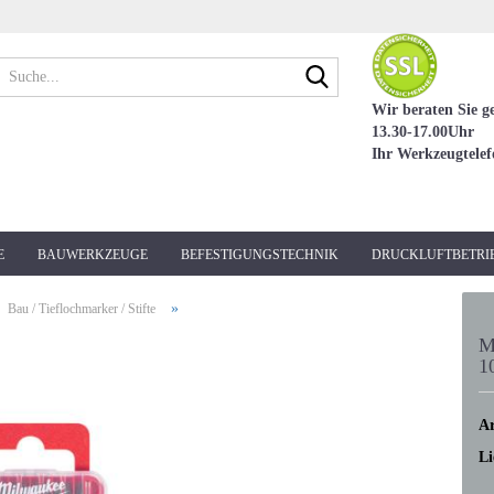
Suche...
Wir beraten Sie g
13.30-17.00Uhr
Ihr Werkzeugtele
E
BAUWERKZEUGE
BEFESTIGUNGSTECHNIK
DRUCKLUFTBETRI
»
Bau / Tieflochmarker / Stifte
M
1
Ar
Li