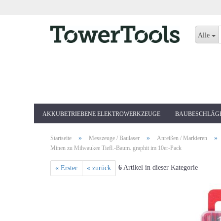
Alle
AKKUBETRIEBENE ELEKTROWERKZEUGE
BAUBESCHLÄG
»
»
»
Startseite
Messzeuge / Baulaser
Anreißen / Markieren
Minen zu Milwaukee Tiefl.-Baum. graphit im 10er-Pack
6
Artikel in dieser Kategorie
« Erster
« zurück