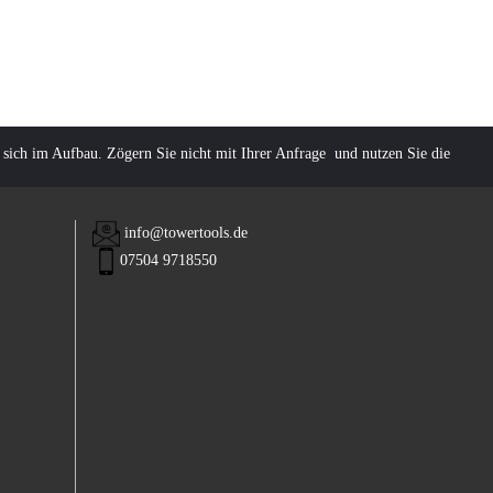
Diagnose und Inspektio
Digitale Wasserwaagen
Winkelmesser
Laser-Entfernungsmess
Linienlaser
 sich im Aufbau. Zögern Sie nicht mit Ihrer Anfrage und nutzen Sie die
Rotationslaser
Wand- und Bodenlaser
Wasserwaagen
info@towertools.de
Winkel und Lineale
07504 9718550
Zubehör für Laser und
Nivelliergeräte / Stative