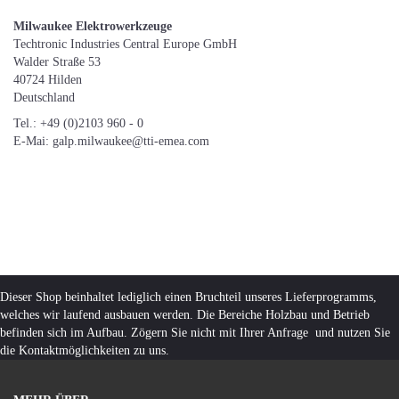
Milwaukee Elektrowerkzeuge
Techtronic Industries Central Europe GmbH
Walder Straße 53
40724 Hilden
Deutschland
Tel.: +49 (0)2103 960 - 0
E-Mai: galp.milwaukee@tti-emea.com
Dieser Shop beinhaltet lediglich einen Bruchteil unseres Lieferprogramms,
welches wir laufend ausbauen werden. Die Bereiche Holzbau und Betrieb
befinden sich im Aufbau. Zögern Sie nicht mit Ihrer Anfrage und nutzen Sie
die Kontaktmöglichkeiten zu uns.