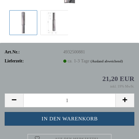
Art.Nr.:
4932500881
Lieferzeit:
ca. 1-3 Tage
(Ausland abweichend)
21,20 EUR
inkl. 19% MwSt.