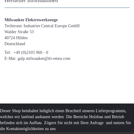
Hersteller Informationen
Milwaukee Elektrowerkzeuge
Techtronic Industries Central Europe GmbH
Walder Straße 53
40724 Hilden
Deutschland
Tel.: +49 (0)2103 960 - 0
E-Mai: galp.milwaukee@tti-emea.com
Dieser Shop beinhaltet lediglich einen Bruchteil unseres Lieferprogramms,
welches wir laufend ausbauen werden. Die Bereiche Holzbau und Betrieb
befinden sich im Aufbau. Zögern Sie nicht mit Ihrer Anfrage und nutzen Sie
die Kontaktmöglichkeiten zu uns.