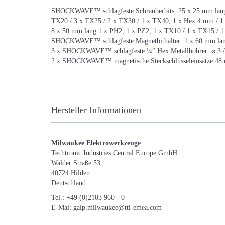
SHOCKWAVE™ schlagfeste Schrauberbits: 25 x 25 mm lang 1
TX20 / 3 x TX25 / 2 x TX30 / 1 x TX40, 1 x Hex 4 mm / 1 x 
8 x 50 mm lang 1 x PH2, 1 x PZ2, 1 x TX10 / 1 x TX15 / 1
SHOCKWAVE™ schlagfeste Magnetbithalter: 1 x 60 mm lan
3 x SHOCKWAVE™ schlagfeste ¼″ Hex Metallbohrer: ⌀ 3 /
2 x SHOCKWAVE™ magnetische Steckschlüsseleinsätze 48 
Hersteller Informationen
Milwaukee Elektrowerkzeuge
Techtronic Industries Central Europe GmbH
Walder Straße 53
40724 Hilden
Deutschland
Tel.: +49 (0)2103 960 - 0
E-Mai: galp.milwaukee@tti-emea.com