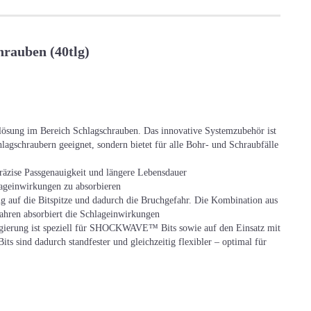
rauben (40tlg)
ung im Bereich Schlagschrauben. Das innovative Systemzubehör ist
hlagschraubern geeignet, sondern bietet für alle Bohr- und Schraubfälle
zise Passgenauigkeit und längere Lebensdauer
geinwirkungen zu absorbieren
auf die Bitspitze und dadurch die Bruchgefahr. Die Kombination aus
ren absorbiert die Schlageinwirkungen
legierung ist speziell für SHOCKWAVE™ Bits sowie auf den Einsatz mit
ind dadurch standfester und gleichzeitig flexibler – optimal für