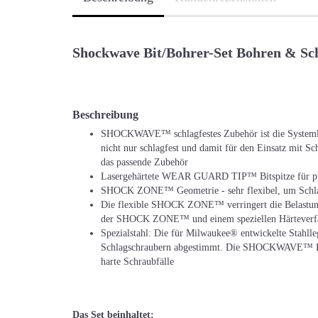
Shockwave Bit/Bohrer-Set Bohren & Sch
Beschreibung
SHOCKWAVE™ schlagfestes Zubehör ist die Systemlös
nicht nur schlagfest und damit für den Einsatz mit Sc
das passende Zubehör
Lasergehärtete WEAR GUARD TIP™ Bitspitze für prä
SHOCK ZONE™ Geometrie - sehr flexibel, um Schla
Die flexible SHOCK ZONE™ verringert die Belastung 
der SHOCK ZONE™ und einem speziellen Härteverfah
Spezialstahl: Die für Milwaukee® entwickelte Stahl
Schlagschraubern abgestimmt. Die SHOCKWAVE™ Bits s
harte Schraubfälle
Das Set beinhaltet: