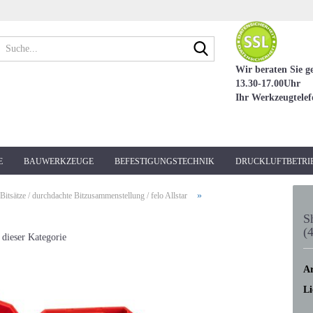
Suche...
Wir beraten Sie g
13.30-17.00Uhr
Ihr Werkzeugtele
E
BAUWERKZEUGE
BEFESTIGUNGSTECHNIK
DRUCKLUFTBETRI
»
Bitsätze / durchdachte Bitzusammenstellung / felo Allstar
S
(4
 dieser Kategorie
Ar
Li