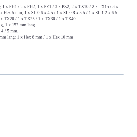
 x PH1 / 2 x PH2, 1 x PZ1 / 3 x PZ2, 2 x TX10 / 2 x TX15 / 3 x
Hex 5 mm, 1 x SL 0.6 x 4.5 / 1 x SL 0.8 x 5.5 / 1 x SL 1.2 x 6.5.
 x TX20 / 1 x TX25 / 1 x TX30 / 1 x TX40.
g, 1 x 152 mm lang.
 4 / 5 mm.
mm lang: 1 x Hex 8 mm / 1 x Hex 10 mm