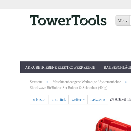
Alle
AKKUBETRIEBENE ELEKTROWERKZEUGE
BAUBESCHLÄG
»
»
Startseite
Maschinenbezogene Werkzeuge / Systemzubehör
Shockwave Bit/Bohrer-Set Bohren & Schrauben (40tlg)
24
Artikel in
« Erster
« zurück
weiter »
Letzter »