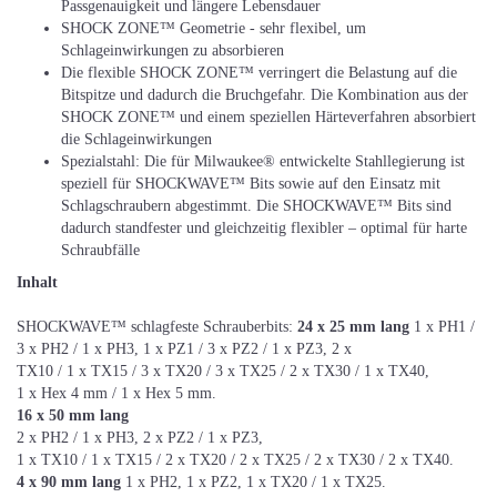
Passgenauigkeit und längere Lebensdauer
SHOCK ZONE™ Geometrie - sehr flexibel, um
Schlageinwirkungen zu absorbieren
Die flexible SHOCK ZONE™ verringert die Belastung auf die
Bitspitze und dadurch die Bruchgefahr. Die Kombination aus der
SHOCK ZONE™ und einem speziellen Härteverfahren absorbiert
die Schlageinwirkungen
Spezialstahl: Die für Milwaukee® entwickelte Stahllegierung ist
speziell für SHOCKWAVE™ Bits sowie auf den Einsatz mit
Schlagschraubern abgestimmt. Die SHOCKWAVE™ Bits sind
dadurch standfester und gleichzeitig flexibler – optimal für harte
Schraubfälle
Inhalt
SHOCKWAVE™ schlagfeste Schrauberbits:
24 x 25 mm lang
1 x PH1 /
3 x PH2 / 1 x PH3, 1 x PZ1 / 3 x PZ2 / 1 x PZ3, 2 x
TX10 / 1 x TX15 / 3 x TX20 / 3 x TX25 / 2 x TX30 / 1 x TX40,
1 x Hex 4 mm / 1 x Hex 5 mm.
16 x 50 mm lang
2 x PH2 / 1 x PH3, 2 x PZ2 / 1 x PZ3,
1 x TX10 / 1 x TX15 / 2 x TX20 / 2 x TX25 / 2 x TX30 / 2 x TX40.
4 x 90 mm lang
1 x PH2, 1 x PZ2, 1 x TX20 / 1 x TX25.