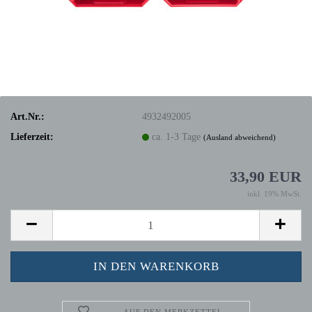
Art.Nr.:
4932492005
Lieferzeit:
ca. 1-3 Tage
(Ausland abweichend)
33,90 EUR
inkl. 19% MwSt.