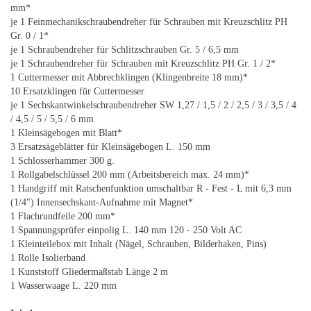
mm*
je 1 Feinmechanikschraubendreher für Schrauben mit Kreuzschlitz PH
Gr. 0 / 1*
je 1 Schraubendreher für Schlitzschrauben Gr. 5 / 6,5 mm
je 1 Schraubendreher für Schrauben mit Kreuzschlitz PH Gr. 1 / 2*
1 Cuttermesser mit Abbrechklingen (Klingenbreite 18 mm)*
10 Ersatzklingen für Cuttermesser
je 1 Sechskantwinkelschraubendreher SW 1,27 / 1,5 / 2 / 2,5 / 3 / 3,5 / 4
/ 4,5 / 5 / 5,5 / 6 mm
1 Kleinsägebogen mit Blatt*
3 Ersatzsägeblätter für Kleinsägebogen L. 150 mm
1 Schlosserhammer 300 g.
1 Rollgabelschlüssel 200 mm (Arbeitsbereich max. 24 mm)*
1 Handgriff mit Ratschenfunktion umschaltbar R - Fest - L mit 6,3 mm
(1/4") Innensechskant-Aufnahme mit Magnet*
1 Flachrundfeile 200 mm*
1 Spannungsprüfer einpolig L. 140 mm 120 - 250 Volt AC
1 Kleinteilebox mit Inhalt (Nägel, Schrauben, Bilderhaken, Pins)
1 Rolle Isolierband
1 Kunststoff Gliedermaßstab Länge 2 m
1 Wasserwaage L. 220 mm