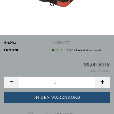
Art.Nr.:
4000802077
Lieferzeit:
ca. 1-3 Tage
(Ausland abweichend)
89,00 EUR
inkl. 19% MwSt.