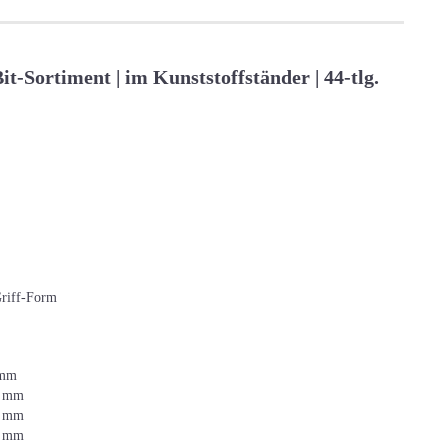
t-Sortiment | im Kunststoffständer | 44-tlg.
Griff-Form
 mm
0 mm
0 mm
5 mm