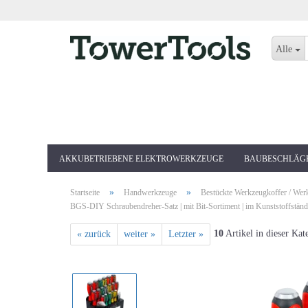
Alle
AKKUBETRIEBENE ELEKTROWERKZEUGE
BAUBESCHLÄG
»
»
Startseite
Handwerkzeuge
Bestückte Werkzeugkoffer / Wer
BGS-DIY Schraubendreher-Satz | mit Bit-Sortiment | im Kunststoffständer
10
Artikel in dieser Kat
« zurück
weiter »
Letzter »