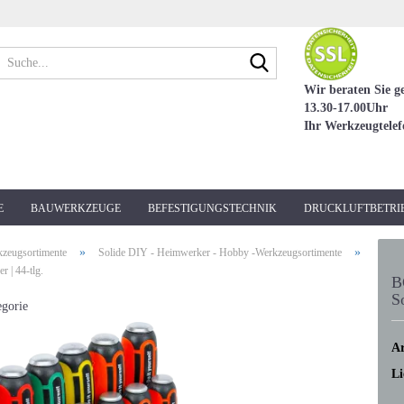
Suche...
Wir beraten Sie g
13.30-17.00Uhr
Ihr Werkzeugtele
E
BAUWERKZEUGE
BEFESTIGUNGSTECHNIK
DRUCKLUFTBETRI
»
»
kzeugsortimente
Solide DIY - Heimwerker - Hobby -Werkzeugsortimente
 | 44-tlg.
B
S
egorie
Ar
Li