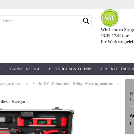
Suche...
Wir beraten Sie g
13.30-17.00Uhr
Ihr Werkzeugtele
E
BAUWERKZEUGE
BEFESTIGUNGSTECHNIK
DRUCKLUFTBETRI
»
»
kzeugsortimente
Solide DIY - Heimwerker - Hobby -Werkzeugsortimente
B
b
 dieser Kategorie
Ar
Li