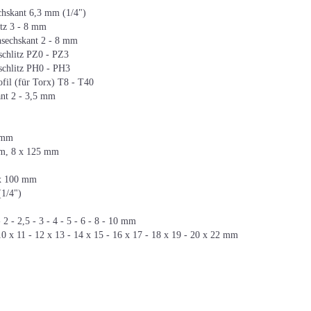
echskant 6,3 mm (1/4")
itz 3 - 8 mm
nsechskant 2 - 8 mm
schlitz PZ0 - PZ3
schlitz PH0 - PH3
fil (für Torx) T8 - T40
ant 2 - 3,5 mm
0 mm
mm, 8 x 125 mm
 x 100 mm
(1/4")
2 - 2,5 - 3 - 4 - 5 - 6 - 8 - 10 mm
10 x 11 - 12 x 13 - 14 x 15 - 16 x 17 - 18 x 19 - 20 x 22 mm