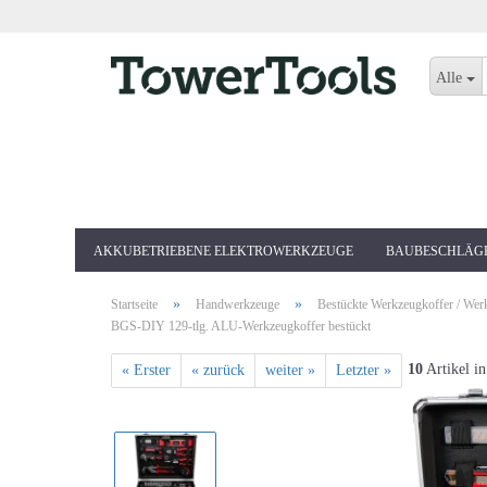
Alle
AKKUBETRIEBENE ELEKTROWERKZEUGE
BAUBESCHLÄG
»
»
Startseite
Handwerkzeuge
Bestückte Werkzeugkoffer / Wer
BGS-DIY 129-tlg. ALU-Werkzeugkoffer bestückt
10
Artikel in
« Erster
« zurück
weiter »
Letzter »