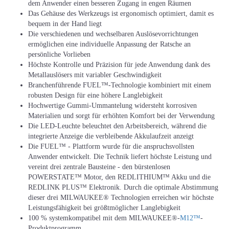
dem Anwender einen besseren Zugang in engen Räumen
Das Gehäuse des Werkzeugs ist ergonomisch optimiert, damit es
bequem in der Hand liegt
Die verschiedenen und wechselbaren Auslösevorrichtungen
ermöglichen eine individuelle Anpassung der Ratsche an
persönliche Vorlieben
Höchste Kontrolle und Präzision für jede Anwendung dank des
Metallauslösers mit variabler Geschwindigkeit
Branchenführende FUEL™-Technologie kombiniert mit einem
robusten Design für eine höhere Langlebigkeit
Hochwertige Gummi-Ummantelung widersteht korrosiven
Materialien und sorgt für erhöhten Komfort bei der Verwendung
Die LED-Leuchte beleuchtet den Arbeitsbereich, während die
integrierte Anzeige die verbleibende Akkulaufzeit anzeigt
Die FUEL™ - Plattform wurde für die anspruchsvollsten
Anwender entwickelt. Die Technik liefert höchste Leistung und
vereint drei zentrale Bausteine - den bürstenlosen
POWERSTATE™ Motor, den REDLITHIUM™ Akku und die
REDLINK PLUS™ Elektronik. Durch die optimale Abstimmung
dieser drei MILWAUKEE® Technologien erreichen wir höchste
Leistungsfähigkeit bei größtmöglicher Langlebigkeit
100 % systemkompatibel mit dem MILWAUKEE®-
M12™
-
Produktprogramm