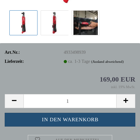
Art.Nr.:
4933498939
Lieferzeit:
ca. 1-3 Tage
(Ausland abweichend)
169,00 EUR
inkl. 19% MwSt.