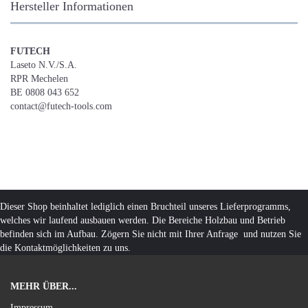
Hersteller Informationen
FUTECH
Laseto N.V./S.A.
RPR Mechelen
BE 0808 043 652
contact@futech-tools.com
Dieser Shop beinhaltet lediglich einen Bruchteil unseres Lieferprogramms,
welches wir laufend ausbauen werden. Die Bereiche Holzbau und Betrieb
befinden sich im Aufbau. Zögern Sie nicht mit Ihrer Anfrage und nutzen Sie
die Kontaktmöglichkeiten zu uns.
MEHR ÜBER...
Impressum