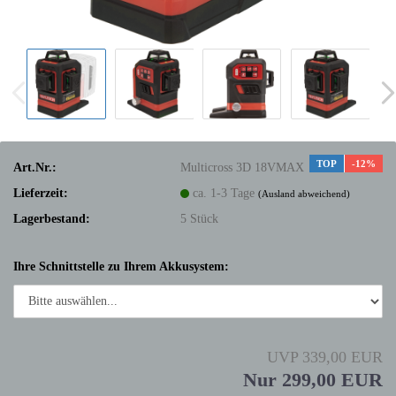
TOP
-12%
Art.Nr.:
Multicross 3D 18VMAX
Lieferzeit:
ca. 1-3 Tage
(Ausland abweichend)
Lagerbestand:
5
Stück
Ihre Schnittstelle zu Ihrem Akkusystem:
UVP 339,00 EUR
Nur 299,00 EUR